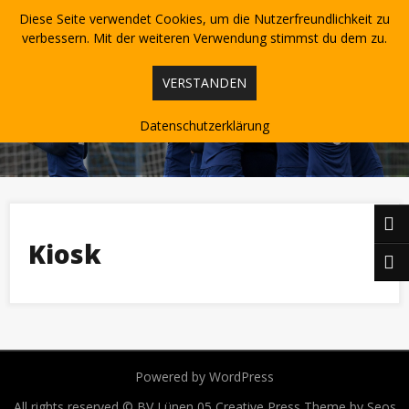
Skip
Diese Seite verwendet Cookies, um die Nutzerfreundlichkeit zu
to
content
verbessern. Mit der weiteren Verwendung stimmst du dem zu.
VERSTANDEN
Datenschutzerklärung
Kiosk
Powered by WordPress
All rights reserved © BV Lünen 05
Creative Press Theme by Seos