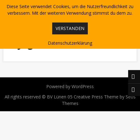
Skip
Diese Seite verwendet Cookies, um die Nutzerfreundlichkeit zu
to
content
verbessern. Mit der weiteren Verwendung stimmst du dem zu.
VERSTANDEN
C-Jugend
Datenschutzerklärung
Powered by WordPress
All rights reserved © BV Lünen 05
Creative Press Theme by Seos
Themes