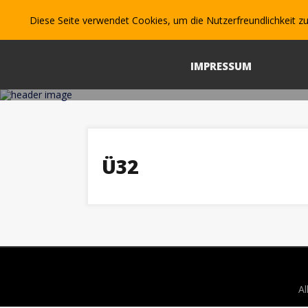
Skip
to
Diese Seite verwendet Cookies, um die Nutzerfreundlichkeit z
VEREIN
SENIORE
content
IMPRESSUM
Ü32
Al